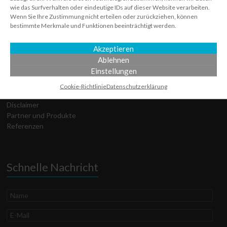
wie das Surfverhalten oder eindeutige IDs auf dieser Website verarbeiten.
Wenn Sie Ihre Zustimmung nicht erteilen oder zurückziehen, können
Auf einen Klick
bestimmte Merkmale und Funktionen beeinträchtigt werden.
Akzeptieren
Technischer Support
Ablehnen
Über uns
Einstellungen
Services
Datenschutz­erklärung
Cookie-Richtlinie
Datenschutz­erklärung
Cookie-Richtlinie
Disclaimer
Partner und Produkte
Referenzen
Schnelle Nachricht
Name
E-
Mail