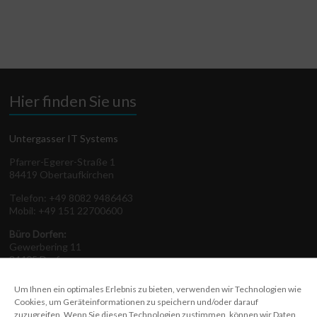
Hier finden Sie uns
Untergasser IT Systems
Pfarrer-Egerer-Straße 1
84419 Obertaufkirchen
Telefon: +49 8082 9486463
Mobil: +49 151 22700600
Büro Dorfen:
Gewerbering 11
84405 Dorfen
Telefon: +49 8081 6129804
Um Ihnen ein optimales Erlebnis zu bieten, verwenden wir Technologien wie
Cookies, um Geräteinformationen zu speichern und/oder darauf
zuzugreifen. Wenn Sie diesen Technologien zustimmen, können wir Daten