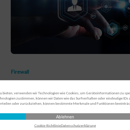
Firewall
Der Schutz vor Hackern und ungewünschtem Zugriff
auf Ihr IT-Netzwerk…
zu bieten, verwenden wir Technologien wie Cookies, um Geräteinformationen zu sp
hnologien zustimmen, können wir Daten wie das Surfverhalten oder eindeutige IDs a
erteilen oder zurückziehen, können bestimmte Merkmale und Funktionen beeinträc
Spamfilter
Ablehnen
Das Ziel: saubere Postfächer und alle wichtigen E-
Cookie-Richtlinie
Datenschutz­erklärung
Mails kommen bei Ihnen an…