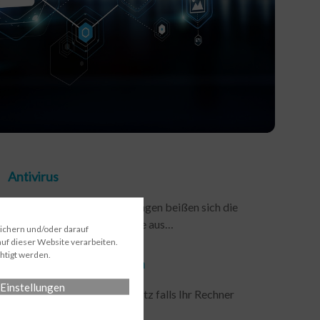
Antivirus
An unseren Anti-Viren Lösungen beißen sich die
Würmer und Viren die Zähne aus…
eichern und/oder darauf
uf dieser Website verarbeiten.
htigt werden.
Festplatte verschlüsseln
Einstellungen
Der perfekte Diebstahlschutz falls Ihr Rechner
gestohlen werden sollte…