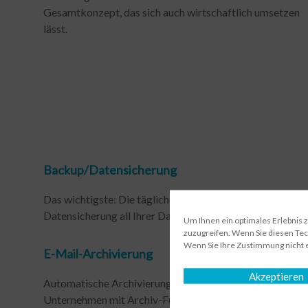
Gesamtkonzept, das sich auch wirtschaftlich umsetzen
lässt.
Backup/Datensicherung
Das wichtigste: Die tägliche automatische
Datensicherung all Ihrer Daten…
Um Ihnen ein optimales Erlebnis 
zuzugreifen. Wenn Sie diesen Tec
Wenn Sie Ihre Zustimmung nicht 
E-Mail-Archivierung
Akzeptieren
Automatische Archivierung aller E-Mails im
Unternehmen mit Archiv-Funktion…