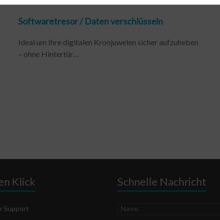
Softwaretresor / Daten verschlüsseln
Ideal um Ihre digitalen Kronjuwelen sicher aufzuheben
– ohne Hintertür…
en Klick
Schnelle Nachricht
Name
r Support