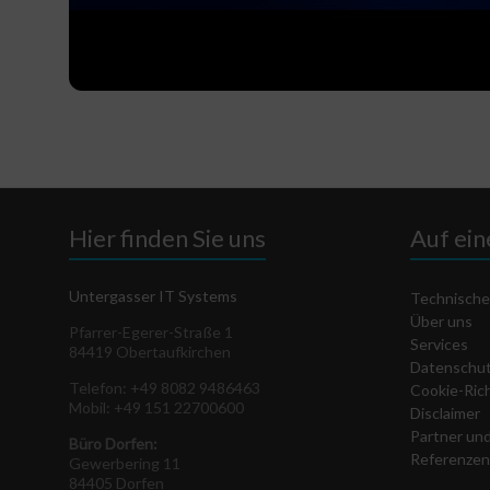
Hier finden Sie uns
Auf ein
Untergasser IT Systems
Technische
Über uns
Pfarrer-Egerer-Straße 1
Services
84419 Obertaufkirchen
Datenschut
Telefon: +49 8082 9486463
Cookie-Rich
Mobil: +49 151 22700600
Disclaimer
Partner un
Büro Dorfen:
Referenzen
Gewerbering 11
84405 Dorfen