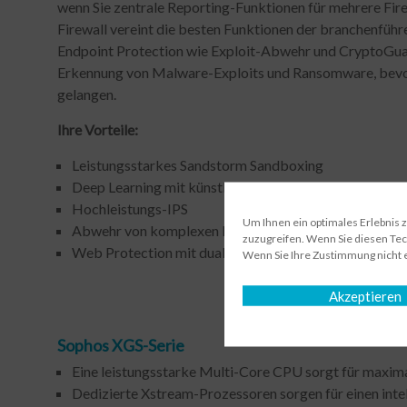
wenn Sie zentrale Reporting-Funktionen für mehrere Fir
Firewall vereint die besten Funktionen der branchenfüh
Endpoint Protection wie Exploit-Abwehr und CryptoGua
Erkennung von Malware-Exploits und Ransomware, bevor
gelangen.
Ihre Vorteile:
Leistungsstarkes Sandstorm Sandboxing
Deep Learning mit künstlicher Intelligenz
Hochleistungs-IPS
Um Ihnen ein optimales Erlebnis 
Abwehr von komplexen Bedrohungen und Botnets
zuzugreifen. Wenn Sie diesen Tec
Web Protection mit dualem Virenschutz, JavaScript-E
Wenn Sie Ihre Zustimmung nicht 
Akzeptieren
Sophos XGS-Serie
Eine leistungsstarke Multi-Core CPU sorgt für maxima
Dedizierte Xstream-Prozessoren sorgen für einen int