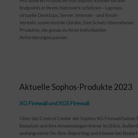
Mit unseren Produkten von Sophos können Sie alle
Endpoints in Ihrem Netzwerk schützen – Laptops,
virtuelle Desktops, Server, Internet – und Email-
Verkehr sowie mobile Geräte. Den Schutz übernehmen
Produkte, die genau zu Ihren individuellen
Anforderungen passen.
Aktuelle Sophos-Produkte 2023
XG Firewall und XGS Firewall
Über das Control Center der Sophos XG Firewall haben S
Benutzer und Ihre Anwendungen immer im Blick. Außerd
umfangreiche On-Box-Reporting und können bei Bedarf 