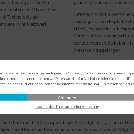
ewalls benötigen. Die XG
grundlegender und moderner
renden Intercept X Next-Gen
Intercept X kombiniert eine
rd-Technologie zur
leistungsstarken Exploit-Sch
 diese in Ihr Netzwerk
(DER). Es blockiert die Expl
Diebstahl von Zugangsdaten
genutzt werden. So haben Hac
Netzwerk zu gelangen.
Ihre Vorteile:
Infizierte Systeme werden
zu bieten, verwenden wir Technologien wie Cookies, um Geräteinformationen zu sp
hnologien zustimmen, können wir Daten wie das Surfverhalten oder eindeutige IDs a
Entfernt Malware sofort
mulation und SSL Inspection
erteilen oder zurückziehen, können bestimmte Merkmale und Funktionen beeinträc
Sorgt für 100%ige Transp
Ablehnen
Cookie-Richtlinie
Datenschutz­erklärung
len Schutz mit TLS (Transport Layer Security) Decryption und De
elligenten Offload und beschleunigen den Datenverkehr wichtige