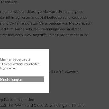
 Techniken.
 branchenweit erstklassige Malware-Erkennung und
utz mit integrierter Endpoint Detection and Response
ois und Verfahren, die zur Verarbeitung von Malware, zum
 und zum Aushebeln von Erkennungsmechanismen
ker und Zero-Day-Angriffe keine Chance mehr, in Ihr
 automatisch erkannt
eichern und/oder darauf
uf dieser Website verarbeiten.
htigt werden.
arenz über alle Anwendungen in Ihrem Netzwerk
Einstellungen
ep Packet Inspection
r SaaS-, SD-WAN- und Cloud-Anwendungen – für eine