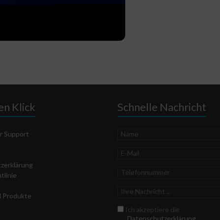
en Klick
Schnelle Nachricht
Name
r Support
E-
Mail
z­erklärung
Telefonnummer
tlinie
Ihre
d Produkte
Nachricht
Datenschutz
Ich akzeptiere die
Datenschutzerklärung