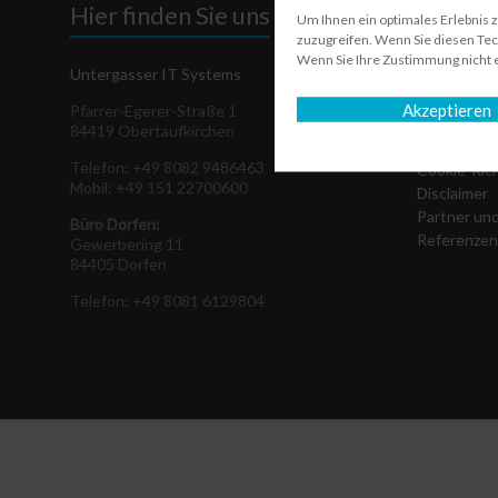
Hier finden Sie uns
Auf ein
Um Ihnen ein optimales Erlebnis 
zuzugreifen. Wenn Sie diesen Tec
Wenn Sie Ihre Zustimmung nicht 
Untergasser IT Systems
Technische
Über uns
Akzeptieren
Pfarrer-Egerer-Straße 1
Services
84419 Obertaufkirchen
Datenschut
Telefon: +49 8082 9486463
Cookie-Rich
Mobil: +49 151 22700600
Disclaimer
Partner un
Büro Dorfen:
Referenzen
Gewerbering 11
84405 Dorfen
Telefon: +49 8081 6129804