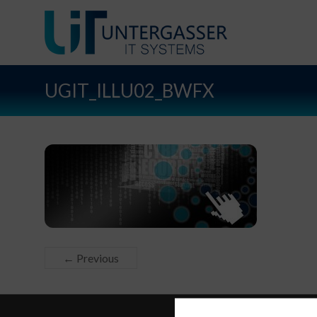
UGIT_ILLU02_BWFX
← Previous