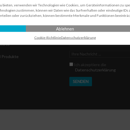
en Klick
Schnelle Nachricht
zu bieten, verwenden wir Technologien wie Cookies, um Geräteinformationen zu sp
hnologien zustimmen, können wir Daten wie das Surfverhalten oder eindeutige IDs a
erteilen oder zurückziehen, können bestimmte Merkmale und Funktionen beeinträc
Name
r Support
Ablehnen
E-
Mail
Cookie-Richtlinie
Datenschutz­erklärung
z­erklärung
Telefonnummer
tlinie
Ihre
d Produkte
Nachricht
Datenschutz
Ich akzeptiere die
Datenschutzerklärung