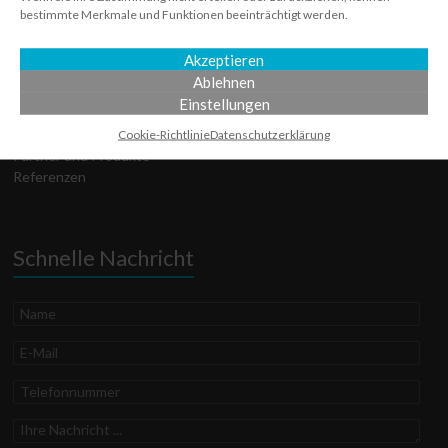
bestimmte Merkmale und Funktionen beeinträchtigt werden.
Technischer Support
Über uns
Akzeptieren
Services
Ablehnen
Datenschutz­erklärung
Einstellungen
Cookie-Richtlinie
Disclaimer
Cookie-Richtlinie
Datenschutz­erklärung
Partner und Produkte
Referenzen
Schnelle Nachricht
Name
E-
Mail
Telefonnummer
Ihre
Nachricht