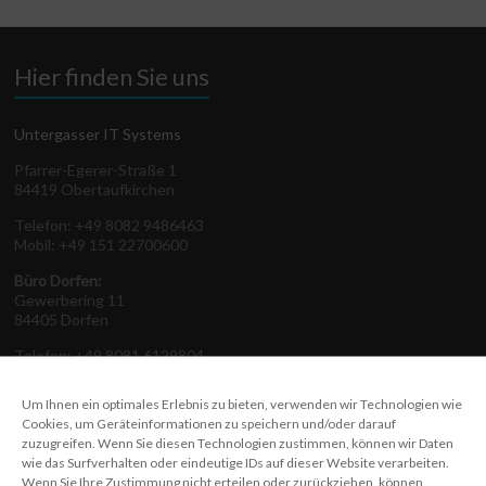
Hier finden Sie uns
Untergasser IT Systems
Pfarrer-Egerer-Straße 1
84419 Obertaufkirchen
Telefon: +49 8082 9486463
Mobil: +49 151 22700600
Büro Dorfen:
Gewerbering 11
84405 Dorfen
Telefon: +49 8081 6129804
Um Ihnen ein optimales Erlebnis zu bieten, verwenden wir Technologien wie
Cookies, um Geräteinformationen zu speichern und/oder darauf
zuzugreifen. Wenn Sie diesen Technologien zustimmen, können wir Daten
Auf einen Klick
wie das Surfverhalten oder eindeutige IDs auf dieser Website verarbeiten.
Wenn Sie Ihre Zustimmung nicht erteilen oder zurückziehen, können