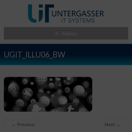
Menu
UGIT_ILLU06_BW
← Previous
Next →