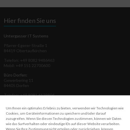
Hier finden Sie uns
Untergasser IT Systems
Pfarrer-Egerer-Straße 1
84419 Obertaufkirchen
Telefon: +49 8082 9486463
Mobil: +49 151 22700600
Büro Dorfen:
Gewerbering 11
84405 Dorfen
Telefon: +49 8081 6129804
Um Ihnen ein optimales Erlebnis zu bieten, verwenden wir Technologien wie
Cookies, um Geräteinformationen zu speichern und/oder darauf
zuzugreifen. Wenn Sie diesen Technologien zustimmen, können wir Daten
Auf einen Klick
wie das Surfverhalten oder eindeutige IDs auf dieser Website verarbeiten.
Wenn Sie Ihre Zustimmung nicht erteilen oder zurückziehen, können