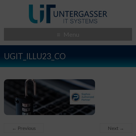
Menu
UGIT_ILLU23_CO
← Previous
Next →