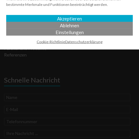
bestimmte Merkmale und Funktionen beeinträchtigt werden.
Technischer Support
Über uns
Akzeptieren
Services
Ablehnen
Datenschutz­erklärung
Einstellungen
Cookie-Richtlinie
Disclaimer
Cookie-Richtlinie
Datenschutz­erklärung
Partner und Produkte
Referenzen
Schnelle Nachricht
Name
E-
Mail
Telefonnummer
Ihre
Nachricht