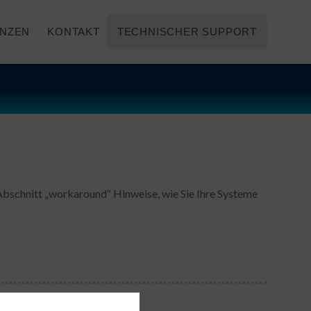
NZEN
KONTAKT
TECHNISCHER SUPPORT
Abschnitt „workaround“ Hinweise, wie Sie Ihre Systeme