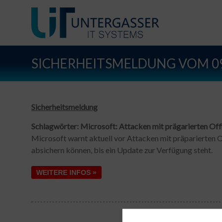
SICHERHEITSMELDUNG VOM 09
Sicherheitsmeldung
Schlagwörter: Microsoft: Attacken mit prägarierten O
Microsoft warnt aktuell vor Attacken mit präparierten 
absichern können, bis ein Update zur Verfügung steht.
WEITERE INFOS »