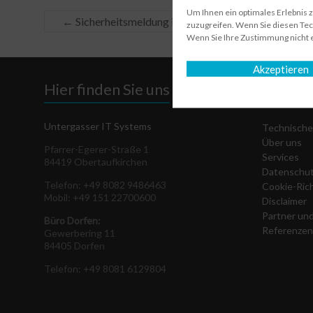
Um Ihnen ein optimales Erlebnis 
←
Sicherheitsmeldung inkl. Update vom 03.09.2021
zuzugreifen. Wenn Sie diesen Tec
Wenn Sie Ihre Zustimmung nicht 
Akzeptieren
Hier finden Sie uns
Auf ein
Untergasser IT Systems
Technische
Über uns
Pfarrer-Egerer-Straße 1
Services
84419 Obertaufkirchen
Datenschut
Telefon: +49 8082 9486463
Cookie-Rich
Mobil: +49 151 22700600
Disclaimer
Partner un
Büro Dorfen:
Referenzen
Gewerbering 11
84405 Dorfen
Telefon: +49 8081 6129804