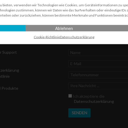
zu bieten, verwenden wir Technologien wie Cookies, um Geräteinformationen zu sp
hnologien zustimmen, können wir Daten wie das Surfverhalten oder eindeutige IDs a
erteilen oder zurückziehen, können bestimmte Merkmale und Funktionen beeinträc
Ablehnen
en Klick
Schnelle Nachricht
Cookie-Richtlinie
Datenschutz­erklärung
Name
r Support
E-
Mail
z­erklärung
Telefonnummer
tlinie
Ihre
d Produkte
Nachricht
Datenschutz
Ich akzeptiere die
Datenschutzerklärung