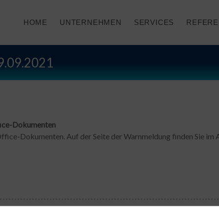
HOME
UNTERNEHMEN
SERVICES
REFERE
.09.2021
ffice-Dokumenten
Office-Dokumenten. Auf der Seite der Warnmeldung finden Sie im 