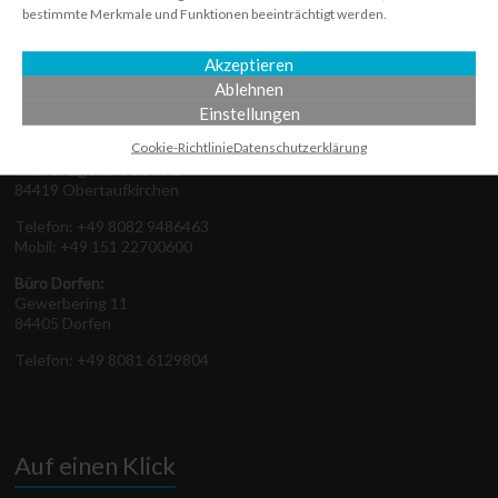
bestimmte Merkmale und Funktionen beeinträchtigt werden.
Akzeptieren
Hier finden Sie uns
Ablehnen
Einstellungen
Untergasser IT Systems
Cookie-Richtlinie
Datenschutz­erklärung
Pfarrer-Egerer-Straße 1
84419 Obertaufkirchen
Telefon: +49 8082 9486463
Mobil: +49 151 22700600
Büro Dorfen:
Gewerbering 11
84405 Dorfen
Telefon: +49 8081 6129804
Auf einen Klick