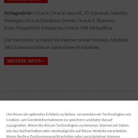
Schlagwörter:
Oracle, Oracle Java SE, JD Edwards, Identity
Manager, Oracle Database Server, Oracle E-Business
Suite, PeopleSoft Enterprise, Oracle VM VirtualBox
Der Hersteller schliesst im Rahmen seiner Monats-Updates
342 Schwachstellen in zahlreichen Produkten.
WEITERE INFOS »
←
Sicherheitsmeldung vom 22.07.2021
Um Ihnen ein optimales Erlebnis zu bieten, verwenden wir Technologien wie
Cookies, um Geräteinformationen zu speichern und/oder darauf
zuzugreifen. Wenn Sie diesen Technologien zustimmen, können wir Daten
Sicherheitsmeldung inkl. Update vom 06.08.2021
→
wie das Surfverhalten oder eindeutige IDs auf dieser Website verarbeiten.
Wenn Sie Ihre Zustimmung nicht erteilen oder zurückziehen, können